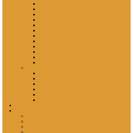
Eisenhüttenstadt
Erfurt
Halle (Saale)
Karl-Marx-Stadt (heute Chemnitz)
Leipzig / Wermsdorf
Magdeburg
Merseburg
Potsdam
Quedlinburg
Suhl
Wismar
Zwickau
Orte – Polikliniken
Berlin
Brandenburg
Mecklenburg-Vorpommern
Sachsen
Sachsen-Anhalt
Thüringen
persönlich
porträtiert
Professorin *1961
Schwester Ellen *1960
Schwester Gabriele *1957
Schwester Angelika *1950