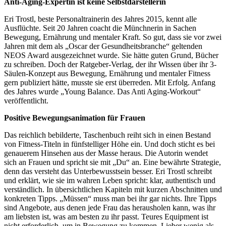
Anti-Aging-Expertin ist keine Selbstdarstellerin
Eri Trostl, beste Personaltrainerin des Jahres 2015, kennt alle
Ausflüchte. Seit 20 Jahren coacht die Münchnerin in Sachen
Bewegung, Ernährung und mentaler Kraft. So gut, dass sie vor zwei
Jahren mit dem als „Oscar der Gesundheitsbranche“ geltenden
NEOS Award ausgezeichnet wurde. Sie hätte guten Grund, Bücher
zu schreiben. Doch der Ratgeber-Verlag, der ihr Wissen über ihr 3-
Säulen-Konzept aus Bewegung, Ernährung und mentaler Fitness
gern publiziert hätte, musste sie erst überreden. Mit Erfolg. Anfang
des Jahres wurde „Young Balance. Das Anti Aging-Workout“
veröffentlicht.
Positive Bewegungsanimation für Frauen
Das reichlich bebilderte, Taschenbuch reiht sich in einen Bestand
von Fitness-Titeln in fünfstelliger Höhe ein. Und doch sticht es bei
genauerem Hinsehen aus der Masse heraus. Die Autorin wendet
sich an Frauen und spricht sie mit „Du“ an. Eine bewährte Strategie,
denn das versteht das Unterbewusstsein besser. Eri Trostl schreibt
und erklärt, wie sie im wahren Leben spricht: klar, authentisch und
verständlich. In übersichtlichen Kapiteln mit kurzen Abschnitten und
konkreten Tipps. „Müssen“ muss man bei ihr gar nichts. Ihre Tipps
sind Angebote, aus denen jede Frau das herausholen kann, was ihr
am liebsten ist, was am besten zu ihr passt. Teures Equipment ist
nicht erforderlich, um in Bewegung zu kommen. Lieber wenig als