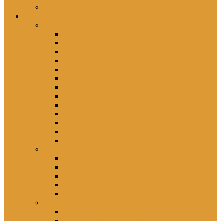
Schwester Kerstin *1956
rezensiert
Gelesenes
Mit Skalpell und Stethoskop im Marcolini Palais
Kinder von Hoy
Die vergessene Heimat
In der DDR war ich glücklich …
Falsch erzogen
Freitagsfische
Eh ichs vergesse
Einer muss ja hierbleiben
Lütten Klein
Deine Willkür – Meine Bürde
Unerhörte Ostfrauen
Wahnsignale
Young Balance
Gesehenes
Schwester Agnes
Im Dreieck
Rohwedder – Einigkeit und Mord und Freiheit
Good bye Lenin!
Der Beitritt
Gehörtes
Die Farbe meiner Tränen
Hier lebst du – Unsere liebsten Kinderlieder