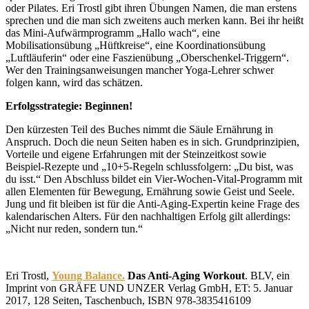
oder Pilates. Eri Trostl gibt ihren Übungen Namen, die man erstens
sprechen und die man sich zweitens auch merken kann. Bei ihr heißt
das Mini-Aufwärmprogramm „Hallo wach“, eine
Mobilisationsübung „Hüftkreise“, eine Koordinationsübung
„Luftläuferin“ oder eine Faszienübung „Oberschenkel-Triggern“.
Wer den Trainingsanweisungen mancher Yoga-Lehrer schwer
folgen kann, wird das schätzen.
Erfolgsstrategie: Beginnen!
Den kürzesten Teil des Buches nimmt die Säule Ernährung in
Anspruch. Doch die neun Seiten haben es in sich. Grundprinzipien,
Vorteile und eigene Erfahrungen mit der Steinzeitkost sowie
Beispiel-Rezepte und „10+5-Regeln schlussfolgern: „Du bist, was
du isst.“ Den Abschluss bildet ein Vier-Wochen-Vital-Programm mit
allen Elementen für Bewegung, Ernährung sowie Geist und Seele.
Jung und fit bleiben ist für die Anti-Aging-Expertin keine Frage des
kalendarischen Alters. Für den nachhaltigen Erfolg gilt allerdings:
„Nicht nur reden, sondern tun.“
Eri Trostl,
Young Balance.
Das Anti-Aging Workout
.
BLV, ein
Imprint von GRÄFE UND UNZER Verlag GmbH
, ET: 5. Januar
2017, 128 Seiten, Taschenbuch, ISBN
978-3835416109