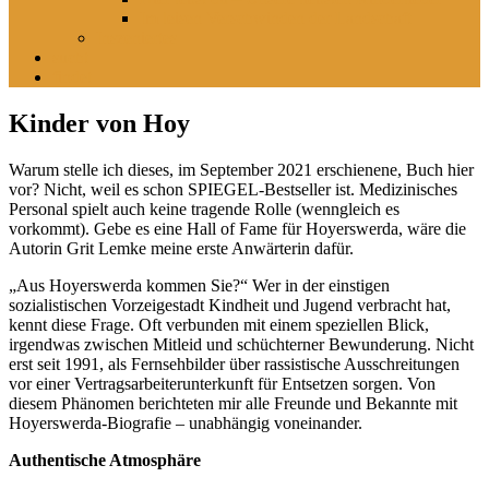
Im leisen Verschwinden der Landschaft
Inszeniertes
sucht
findet
Kinder von Hoy
Warum stelle ich dieses, im September 2021 erschienene, Buch hier
vor? Nicht, weil es schon SPIEGEL-Bestseller ist. Medizinisches
Personal spielt auch keine tragende Rolle (wenngleich es
vorkommt). Gebe es eine Hall of Fame für Hoyerswerda, wäre die
Autorin Grit Lemke meine erste Anwärterin dafür.
„Aus Hoyerswerda kommen Sie?“ Wer in der einstigen
sozialistischen Vorzeigestadt Kindheit und Jugend verbracht hat,
kennt diese Frage. Oft verbunden mit einem speziellen Blick,
irgendwas zwischen Mitleid und schüchterner Bewunderung. Nicht
erst seit 1991, als Fernsehbilder über rassistische Ausschreitungen
vor einer Vertragsarbeiterunterkunft für Entsetzen sorgen. Von
diesem Phänomen berichteten mir alle Freunde und Bekannte mit
Hoyerswerda-Biografie – unabhängig voneinander.
Authentische Atmosphäre