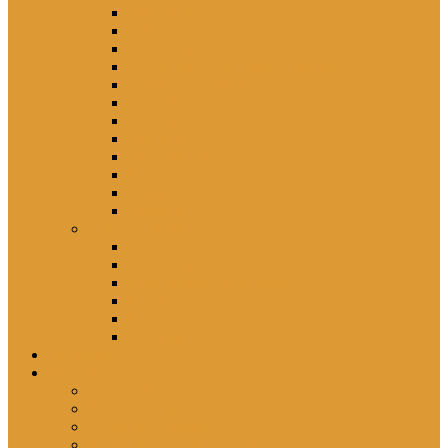
Eisenhüttenstadt
Erfurt
Halle (Saale)
Karl-Marx-Stadt (heute Chemnitz)
Leipzig / Wermsdorf
Magdeburg
Merseburg
Potsdam
Quedlinburg
Suhl
Wismar
Zwickau
Orte – Polikliniken
Berlin
Brandenburg
Mecklenburg-Vorpommern
Sachsen
Sachsen-Anhalt
Thüringen
persönlich
porträtiert
Professorin *1961
Schwester Ellen *1960
Schwester Gabriele *1957
Schwester Angelika *1950