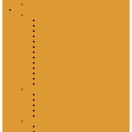
Schwester Kerstin *1956
rezensiert
Gelesenes
Mit Skalpell und Stethoskop im Marcolini Palais
Kinder von Hoy
Die vergessene Heimat
In der DDR war ich glücklich …
Falsch erzogen
Freitagsfische
Eh ichs vergesse
Einer muss ja hierbleiben
Lütten Klein
Deine Willkür – Meine Bürde
Unerhörte Ostfrauen
Wahnsignale
Young Balance
Gesehenes
Schwester Agnes
Im Dreieck
Rohwedder – Einigkeit und Mord und Freiheit
Good bye Lenin!
Der Beitritt
Gehörtes
Die Farbe meiner Tränen
Hier lebst du – Unsere liebsten Kinderlieder