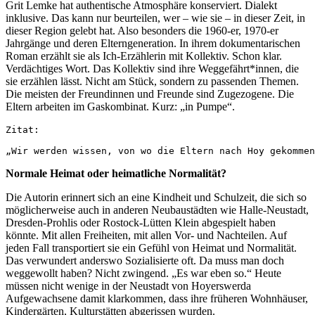
Grit Lemke hat authentische Atmosphäre konserviert. Dialekt
inklusive. Das kann nur beurteilen, wer – wie sie – in dieser Zeit, in
dieser Region gelebt hat. Also besonders die 1960-er, 1970-er
Jahrgänge und deren Elterngeneration. In ihrem dokumentarischen
Roman erzählt sie als Ich-Erzählerin mit Kollektiv. Schon klar.
Verdächtiges Wort. Das Kollektiv sind ihre Weggefährt*innen, die
sie erzählen lässt. Nicht am Stück, sondern zu passenden Themen.
Die meisten der Freundinnen und Freunde sind Zugezogene. Die
Eltern arbeiten im Gaskombinat. Kurz: „in Pumpe“.
Zitat:

„Wir werden wissen, von wo die Eltern nach Hoy gekommen
Normale Heimat oder heimatliche Normalität?
Die Autorin erinnert sich an eine Kindheit und Schulzeit, die sich so
möglicherweise auch in anderen Neubaustädten wie Halle-Neustadt,
Dresden-Prohlis oder Rostock-Lütten Klein abgespielt haben
könnte. Mit allen Freiheiten, mit allen Vor- und Nachteilen. Auf
jeden Fall transportiert sie ein Gefühl von Heimat und Normalität.
Das verwundert anderswo Sozialisierte oft. Da muss man doch
weggewollt haben? Nicht zwingend. „Es war eben so.“ Heute
müssen nicht wenige in der Neustadt von Hoyerswerda
Aufgewachsene damit klarkommen, dass ihre früheren Wohnhäuser,
Kindergärten, Kulturstätten abgerissen wurden.