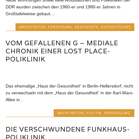
Neue Wohnungen sowie viele Ambulatorien und Polikliniken der
DDR wurden zwischen den 1960-er und 1980-er Jahren in
Großtafelweise gebaut....
ARCHITEKTUR
,
FORSCHUNG
,
GESCHICHTE
,
OSTDEUTSCHES
VOM GEFALLENEN G – MEDIALE
CHRONIK EINER LOST PLACE-
POLIKLINIK
Das ehemalige „Haus der Gesundheit“ in Berlin-Hellersdorf, nicht
zu verwechseln mit dem „Haus der Gesundheit“ in der Karl-Marx-
Allee in...
ARCHITEKTUR
,
POLITIK
,
VERSORGUNG
DIE VERSCHWUNDENE FUNKHAUS-
POLIKLINIK