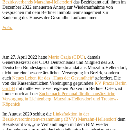
Bezirksverbands Marzahn-Hellersdorf
das Bezirksamt auf, ihren im
Dezember 2022 erneuerten Antrag zur Wiederaufnahme von
Gesprächen mit dem Berliner Immobilienmanagement zur
Sanierung des Hauses der Gesundheit aufzunehmen.
Foto:
Am 27. April 2022 hatte
Mario Czaja (CDU)
, damals
Generalsekretär der CDU Deutschlands und Mitglied des 20.
Deutschen Bundestages mit Direktmandat aus Marzahn-Hellersdorf,
nicht nur eine bessere ärztlichen Versorgung im Bezirk, sondern
auch
Neues Leben für das „Haus der Gesundheit“
gefordert. Die
von der Kassenärztlichen Vereinigung gegründete
KV Praxis Berlin
GmbH
mit mittlerweile vier eigenen Praxen im Berliner Osten, ist
immer noch auf der
Suche nach Personal für die hausärztliche
Versorgung in Lichtenberg, Marzahn-Hellersdorf und Treptow-
Köpenick
.
Im August 2020 schlug die
Linksfraktion in der
Bezirksverordnetenversammlung (BVV) Marzahn-Hellersdorf
dem
Bezirksamt vor, „die Verhandlungen mit dem BIM wieder
aufzunehmen, um zumindest eine teilweise Instandsetzung des