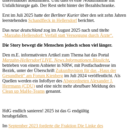
untereinander abstimmten. Und dass es eine Notaufnahme mit
Unfallchirurgie gab. Der Rest steht hinter der Bezahlschranke.
Erst im Juli 2025 hatte der
Berliner Kurier
über den seit zehn Jahren
leerstehenden
Schandfleck in Hellersdorf
berichtet.
Das
neue deutschland
zog im August 2025 nach und titelte
„Marzahn-Hellersdorf: Verfall statt Versorgung durch Ärzte“.
Die Story bewegt die Menschen jedoch schon viel länger.
Den m.E. informativsten Artikel zum Thema hat das Portal
Marzahn-Hellersdorf LIVE. News.Informationen.Blaulicht
,
betrieben von einem Anbieter in NRW, mit Postfachadresse im
Bezirk, unter der Überschrift
Zukunftsvision für das „Haus der
Gesundheit“ am Forum Kienberg
im Juli 2024 veröffentlicht. Als
Quellen werden ein Infoflyer des
Abgeordneten Alexander J.
Herrmann (CDU)
und eine nicht mehr abrufbare Meldung des
Clean up MaHe-Teams
genannt.
HdG endlich sanieren! 2025 ist das G endgültig
herabgefallen.
Im
September 2023 forderte die Fraktion Die Linke des