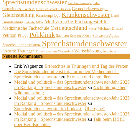
Sprechstundenschwester
Fachkräftemangel
Film
Gemeindeschwester
Gesundheitsversorgung
Geschichtsmarkt Dresden
Krankenschwester
Gleichstellung
Krankenpflege
Land
Medizinische Fachangestellte
Brandenburg
Leipzig
MDR
Ostdeutschland
Medizinische Fachschule
Peter-Michael Diestel
Poliklinik
Petition
Pflege
Sachsen
Schwester Agnes
Sachsen-Anhalt
Sprechstundenschwester
Sprechstundenassistenz
Wertschätzung
Statistik
Thüringen
Transformation
Wermsdorf
Ärztehaus
Neueste Kommentare
Erik Wagner
zu
Erforschtes in Thüringen und Tag der Praxen
Die Sprechstundenhilfe ist tot, nur in den Medien nicht –
Sprechstundenschwester
zu
Exotisch und degradiert
Medial und politisch – das Sprechstundenschwester-Jahr 2025
im Ranking – Sprechstundenschwester
zu
Nicht blutig, aber
wild und schräg
Medial und politisch – das Sprechstundenschwester-Jahr 2025
im Ranking – Sprechstundenschwester
zu
Sprechstundenschwester im Podcast „Übergabe“
Medial und politisch – das Sprechstundenschwester-Jahr 2025
im Ranking – Sprechstundenschwester
zu
Talk beim DBfK
über Berufsidentität