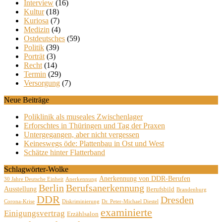
Interview
(16)
Kultur
(18)
Kuriosa
(7)
Medizin
(4)
Ostdeutsches
(59)
Politik
(39)
Porträt
(3)
Recht
(14)
Termin
(29)
Versorgung
(7)
Neue Beiträge
Poliklinik als museales Zwischenlager
Erforschtes in Thüringen und Tag der Praxen
Untergegangen, aber nicht vergessen
Keineswegs öde: Plattenbau in Ost und West
Schätze hinter Flatterband
Schlagwörter-Wolke
Anerkennung von DDR-Berufen
30 Jahre Deutsche Einheit
Anerkennung
Berlin
Berufsanerkennung
Ausstellung
Berufsbild
Brandenburg
DDR
Dresden
Corona-Krise
Diskriminierung
Dr. Peter-Michael Diestel
examinierte
Einigungsvertrag
Erzählsalon