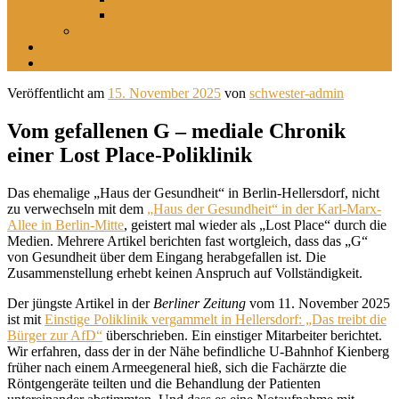
Im leisen Verschwinden der Landschaft
Inszeniertes
sucht
findet
Veröffentlicht am
15. November 2025
von
schwester-admin
Vom gefallenen G – mediale Chronik
einer Lost Place-Poliklinik
Das ehemalige „Haus der Gesundheit“ in Berlin-Hellersdorf, nicht
zu verwechseln mit dem
„Haus der Gesundheit“ in der Karl-Marx-
Allee in Berlin-Mitte
, geistert mal wieder als „Lost Place“ durch die
Medien. Mehrere Artikel berichten fast wortgleich, dass das „G“
von Gesundheit über dem Eingang herabgefallen ist. Die
Zusammenstellung erhebt keinen Anspruch auf Vollständigkeit.
Der jüngste Artikel in der
Berliner Zeitung
vom 11. November 2025
ist mit
Einstige Poliklinik vergammelt in Hellersdorf: „Das treibt die
Bürger zur AfD“
überschrieben. Ein einstiger Mitarbeiter berichtet.
Wir erfahren, dass der in der Nähe befindliche U-Bahnhof Kienberg
früher nach einem Armeegeneral hieß, sich die Fachärzte die
Röntgengeräte teilten und die Behandlung der Patienten