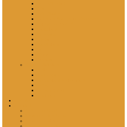
Eisenhüttenstadt
Erfurt
Halle (Saale)
Karl-Marx-Stadt (heute Chemnitz)
Leipzig / Wermsdorf
Magdeburg
Merseburg
Potsdam
Quedlinburg
Suhl
Wismar
Zwickau
Orte – Polikliniken
Berlin
Brandenburg
Mecklenburg-Vorpommern
Sachsen
Sachsen-Anhalt
Thüringen
persönlich
porträtiert
Professorin *1961
Schwester Ellen *1960
Schwester Gabriele *1957
Schwester Angelika *1950