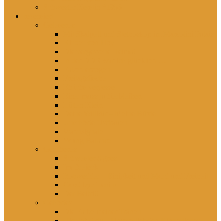
Schwester Kerstin *1956
rezensiert
Gelesenes
Mit Skalpell und Stethoskop im Marcolini Palais
Kinder von Hoy
Die vergessene Heimat
In der DDR war ich glücklich …
Falsch erzogen
Freitagsfische
Eh ichs vergesse
Einer muss ja hierbleiben
Lütten Klein
Deine Willkür – Meine Bürde
Unerhörte Ostfrauen
Wahnsignale
Young Balance
Gesehenes
Schwester Agnes
Im Dreieck
Rohwedder – Einigkeit und Mord und Freiheit
Good bye Lenin!
Der Beitritt
Gehörtes
Die Farbe meiner Tränen
Hier lebst du – Unsere liebsten Kinderlieder