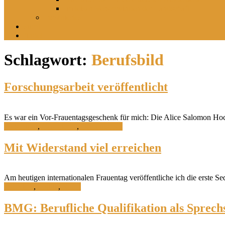
Im leisen Verschwinden der Landschaft
Inszeniertes
sucht
findet
Schlagwort:
Berufsbild
Forschungsarbeit veröffentlicht
Es war ein Vor-Frauentagsgeschenk für mich: Die Alice Salomon Hochs
Forschung
,
Geschichte
,
Ostdeutsches
Mit Widerstand viel erreichen
Am heutigen internationalen Frauentag veröffentliche ich die erste Se
Interview
,
Politik
,
Recht
BMG: Berufliche Qualifikation als Sprech