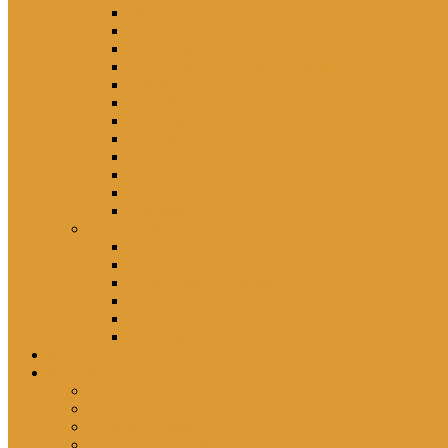
Eisenhüttenstadt
Erfurt
Halle (Saale)
Karl-Marx-Stadt (heute Chemnitz)
Leipzig / Wermsdorf
Magdeburg
Merseburg
Potsdam
Quedlinburg
Suhl
Wismar
Zwickau
Orte – Polikliniken
Berlin
Brandenburg
Mecklenburg-Vorpommern
Sachsen
Sachsen-Anhalt
Thüringen
persönlich
porträtiert
Professorin *1961
Schwester Ellen *1960
Schwester Gabriele *1957
Schwester Angelika *1950