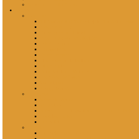
Schwester Kerstin *1956
rezensiert
Gelesenes
Mit Skalpell und Stethoskop im Marcolini Palais
Kinder von Hoy
Die vergessene Heimat
In der DDR war ich glücklich …
Falsch erzogen
Freitagsfische
Eh ichs vergesse
Einer muss ja hierbleiben
Lütten Klein
Deine Willkür – Meine Bürde
Unerhörte Ostfrauen
Wahnsignale
Young Balance
Gesehenes
Schwester Agnes
Im Dreieck
Rohwedder – Einigkeit und Mord und Freiheit
Good bye Lenin!
Der Beitritt
Gehörtes
Die Farbe meiner Tränen
Hier lebst du – Unsere liebsten Kinderlieder