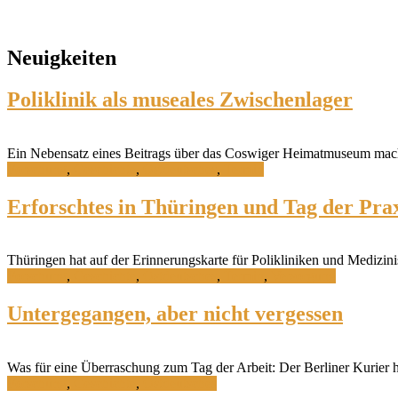
Neuigkeiten
Poliklinik als museales Zwischenlager
Ein Nebensatz eines Beitrags über das Coswiger Heimatmuseum macht
Forschung
,
Geschichte
,
Ostdeutsches
,
Termin
Erforschtes in Thüringen und Tag der Pra
Thüringen hat auf der Erinnerungskarte für Polikliniken und Medizin
Forschung
,
Geschichte
,
Ostdeutsches
,
Termin
,
Versorgung
Untergegangen, aber nicht vergessen
Was für eine Überraschung zum Tag der Arbeit: Der Berliner Kurier h
Forschung
,
Geschichte
,
Ostdeutsches