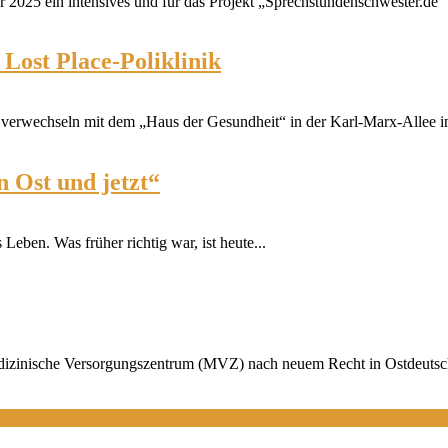
 2025 ein intensives und für das Projekt „Sprechstundenschwester.de“ d
Lost Place-Poliklinik
 verwechseln mit dem „Haus der Gesundheit“ in der Karl-Marx-Allee in
 Ost und jetzt“
Leben. Was früher richtig war, ist heute...
edizinische Versorgungszentrum (MVZ) nach neuem Recht in Ostdeutsch