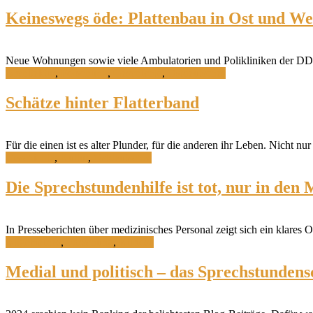
Keineswegs öde: Plattenbau in Ost und We
Neue Wohnungen sowie viele Ambulatorien und Polikliniken der DDR
Architektur
,
Forschung
,
Geschichte
,
Ostdeutsches
Schätze hinter Flatterband
Für die einen ist es alter Plunder, für die anderen ihr Leben. Nicht 
Geschichte
,
Kultur
,
Ostdeutsches
Die Sprechstundenhilfe ist tot, nur in den
In Presseberichten über medizinisches Personal zeigt sich ein klares 
Allgemeines
,
Forschung
,
Kuriosa
Medial und politisch – das Sprechstunden