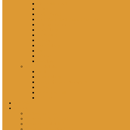
Eisenhüttenstadt
Erfurt
Halle (Saale)
Karl-Marx-Stadt (heute Chemnitz)
Leipzig / Wermsdorf
Magdeburg
Merseburg
Potsdam
Quedlinburg
Suhl
Wismar
Zwickau
Orte – Polikliniken
Berlin
Brandenburg
Mecklenburg-Vorpommern
Sachsen
Sachsen-Anhalt
Thüringen
persönlich
porträtiert
Professorin *1961
Schwester Ellen *1960
Schwester Gabriele *1957
Schwester Angelika *1950