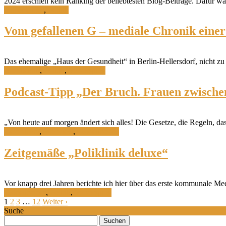
2024 erschien kein Ranking der beliebtesten Blog-Beiträge. Dafür war
Allgemeines
,
Politik
Vom gefallenen G – mediale Chronik einer 
Das ehemalige „Haus der Gesundheit“ in Berlin-Hellersdorf, nicht zu
Architektur
,
Politik
,
Versorgung
Podcast-Tipp „Der Bruch. Frauen zwischen
„Von heute auf morgen ändert sich alles! Die Gesetze, die Regeln, das 
Geschichte
,
Interview
,
Ostdeutsches
Zeitgemäße „Poliklinik deluxe“
Vor knapp drei Jahren berichte ich hier über das erste kommunale M
Ostdeutsches
,
Politik
,
Versorgung
1
2
3
…
12
Weiter ›
Suche
Suchen