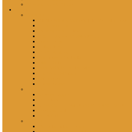
Schwester Kerstin *1956
rezensiert
Gelesenes
Mit Skalpell und Stethoskop im Marcolini Palais
Kinder von Hoy
Die vergessene Heimat
In der DDR war ich glücklich …
Falsch erzogen
Freitagsfische
Eh ichs vergesse
Einer muss ja hierbleiben
Lütten Klein
Deine Willkür – Meine Bürde
Unerhörte Ostfrauen
Wahnsignale
Young Balance
Gesehenes
Schwester Agnes
Im Dreieck
Rohwedder – Einigkeit und Mord und Freiheit
Good bye Lenin!
Der Beitritt
Gehörtes
Die Farbe meiner Tränen
Hier lebst du – Unsere liebsten Kinderlieder