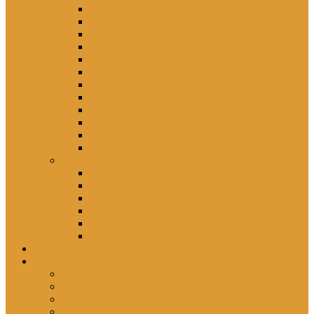
Eisenhüttenstadt
Erfurt
Halle (Saale)
Karl-Marx-Stadt (heute Chemnitz)
Leipzig / Wermsdorf
Magdeburg
Merseburg
Potsdam
Quedlinburg
Suhl
Wismar
Zwickau
Orte – Polikliniken
Berlin
Brandenburg
Mecklenburg-Vorpommern
Sachsen
Sachsen-Anhalt
Thüringen
persönlich
porträtiert
Professorin *1961
Schwester Ellen *1960
Schwester Gabriele *1957
Schwester Angelika *1950