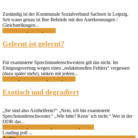
Zuständig ist der Kommunale Sozialverband Sachsen in Leipzig.
Seit wann genau ist Ihre Behörde mit den Anerkennungen /
Gleichstellungen...
Allgemeines
,
Politik
,
Recht
Gelernt ist gelernt?
Für examinierte Sprechstundenschwestern gilt das nicht. Im
Einigungsvertrag wegen eines „redaktionellen Fehlers“ vergessen
(dazu später mehr), sinken mit jedem...
Medizin
,
Ostdeutsches
,
Politik
,
Recht
Exotisch und degradiert
„Sie sind also Arzthelferin?“ „Nein, ich bin examinierte
Sprechstundenschwester.“ „Wie bitte? Kenn‘ ich nicht.“ Wer in der
DDR das...
Allgemeines
,
Geschichte
,
Ostdeutsches
,
Politik
Loading poll ...