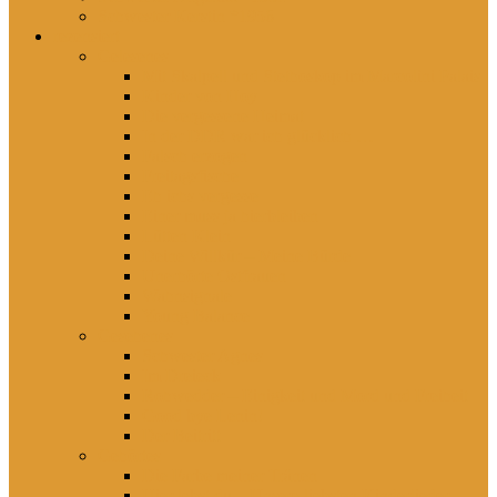
Schwester Kerstin *1956
rezensiert
Gelesenes
Mit Skalpell und Stethoskop im Marcolini Palais
Kinder von Hoy
Die vergessene Heimat
In der DDR war ich glücklich …
Falsch erzogen
Freitagsfische
Eh ichs vergesse
Einer muss ja hierbleiben
Lütten Klein
Deine Willkür – Meine Bürde
Unerhörte Ostfrauen
Wahnsignale
Young Balance
Gesehenes
Schwester Agnes
Im Dreieck
Rohwedder – Einigkeit und Mord und Freiheit
Good bye Lenin!
Der Beitritt
Gehörtes
Die Farbe meiner Tränen
Hier lebst du – Unsere liebsten Kinderlieder