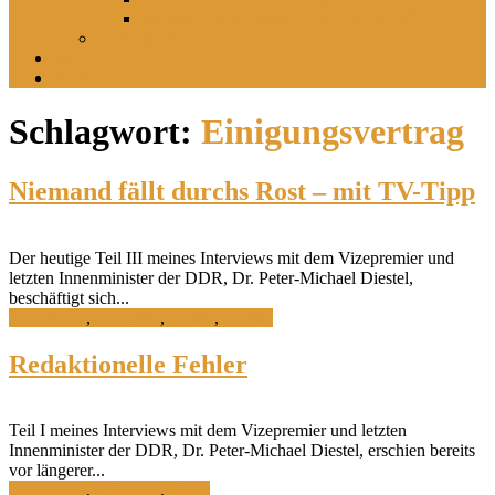
Im leisen Verschwinden der Landschaft
Inszeniertes
sucht
findet
Schlagwort:
Einigungsvertrag
Niemand fällt durchs Rost – mit TV-Tipp
Der heutige Teil III meines Interviews mit dem Vizepremier und
letzten Innenminister der DDR, Dr. Peter-Michael Diestel,
beschäftigt sich...
Geschichte
,
Interview
,
Politik
,
Termin
Redaktionelle Fehler
Teil I meines Interviews mit dem Vizepremier und letzten
Innenminister der DDR, Dr. Peter-Michael Diestel, erschien bereits
vor längerer...
Geschichte
,
Interview
,
Recht