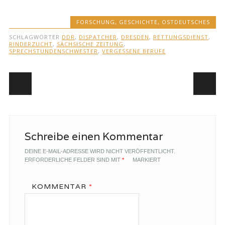
FORSCHUNG
,
GESCHICHTE
,
OSTDEUTSCHES
SCHLAGWÖRTER
DDR
,
DISPATCHER
,
DRESDEN
,
RETTUNGSDIENST
,
RINDERZUCHT
,
SÄCHSISCHE ZEITUNG
,
SPRECHSTUNDENSCHWESTER
,
VERGESSENE BERUFE
Beitragsnavigation
Schreibe einen Kommentar
DEINE E-MAIL-ADRESSE WIRD NICHT VERÖFFENTLICHT.
ERFORDERLICHE FELDER SIND MIT
*
MARKIERT
KOMMENTAR
*