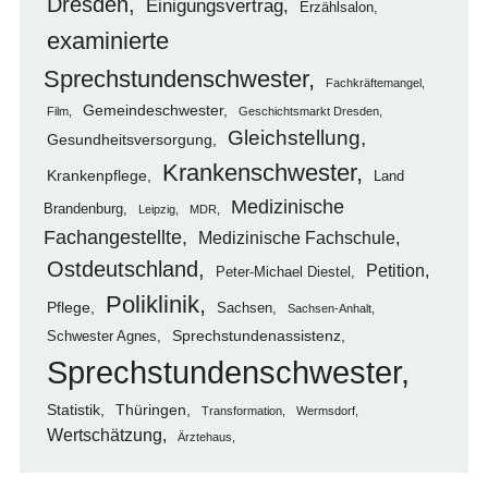
Dresden
Einigungsvertrag
Erzählsalon
examinierte
Sprechstundenschwester
Fachkräftemangel
Gemeindeschwester
Film
Geschichtsmarkt Dresden
Gleichstellung
Gesundheitsversorgung
Krankenschwester
Krankenpflege
Land
Medizinische
Brandenburg
Leipzig
MDR
Fachangestellte
Medizinische Fachschule
Ostdeutschland
Petition
Peter-Michael Diestel
Poliklinik
Pflege
Sachsen
Sachsen-Anhalt
Sprechstundenassistenz
Schwester Agnes
Sprechstundenschwester
Statistik
Thüringen
Transformation
Wermsdorf
Wertschätzung
Ärztehaus