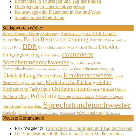
Erforschtes in Thüringen und Tag der Praxen
Untergegangen, aber nicht vergessen
Keineswegs öde: Plattenbau in Ost und West
Schätze hinter Flatterband
Schlagwörter-Wolke
Anerkennung von DDR-Berufen
30 Jahre Deutsche Einheit
Anerkennung
Berlin
Berufsanerkennung
Ausstellung
Berufsbild
Brandenburg
DDR
Dresden
Corona-Krise
Diskriminierung
Dr. Peter-Michael Diestel
examinierte
Einigungsvertrag
Erzählsalon
Sprechstundenschwester
Fachkräftemangel
Film
Gemeindeschwester
Gesundheitsversorgung
Geschichtsmarkt Dresden
Krankenschwester
Gleichstellung
Krankenpflege
Land
Medizinische Fachangestellte
Brandenburg
Leipzig
MDR
Ostdeutschland
Medizinische Fachschule
Peter-Michael Diestel
Poliklinik
Petition
Pflege
Sachsen
Schwester Agnes
Sachsen-Anhalt
Sprechstundenschwester
Sprechstundenassistenz
Wertschätzung
Statistik
Thüringen
Transformation
Wermsdorf
Ärztehaus
Neueste Kommentare
Erik Wagner
zu
Erforschtes in Thüringen und Tag der Praxen
Die Sprechstundenhilfe ist tot, nur in den Medien nicht –