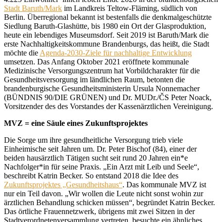
Stadt Baruth/Mark
im Landkreis Teltow-Fläming, südlich von
Berlin. Überregional bekannt ist bestenfalls die denkmalgeschützte
Siedlung Baruth-Glashütte, bis 1980 ein Ort der Glasproduktion,
heute ein lebendiges Museumsdorf. Seit 2019 ist Baruth/Mark die
erste Nachhaltigkeitskommune Brandenburgs, das heißt, die Stadt
möchte die
Agenda-2030-Ziele für nachhaltige Entwicklung
umsetzen. Das Anfang Oktober 2021 eröffnete kommunale
Medizinische Versorgungszentrum hat Vorbildcharakter für die
Gesundheitsversorgung im ländlichen Raum, betonten die
brandenburgische Gesundheitsministerin Ursula Nonnemacher
(BÜNDNIS 90/DIE GRÜNEN) und Dr. MUDr./ČS Peter Noack,
Vorsitzender des des Vorstandes der Kassenärztlichen Vereinigung.
MVZ = eine Säule eines Zukunftsprojektes
Die Sorge um ihre gesundheitliche Versorgung trieb viele
Einheimische seit Jahren um. Dr. Peter Bischof (84), einer der
beiden hausärztlich Tätigen sucht seit rund 20 Jahren ein*e
Nachfolger*in für seine Praxis. „Ein Arzt mit Leib und Seele“,
beschreibt Katrin Becker. So entstand 2018 die Idee des
Zukunftsprojektes „Gesundheitshaus“
. Das kommunale MVZ ist
nur ein Teil davon. „Wir wollen die Leute nicht sonst wohin zur
ärztlichen Behandlung schicken müssen“, begründet Katrin Becker.
Das örtliche Frauennetzwerk, übrigens mit zwei Sitzen in der
Stadtverordnetenversammlung vertreten, besuchte ein ähnliches