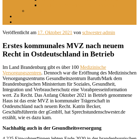
Im leisen Verschwinden der Landschaft
Inszeniertes
sucht
findet
Veröffentlicht am
17. Oktober 2021
von
schwester-admin
Erstes kommunales MVZ nach neuem
Recht in Ostdeutschland in Betrieb
Im Land Brandenburg gibt es über 100
Medizinische
Versorgungszentren
. Dennoch war die Eröffnung des Medizinischen
Versorgungszentrums Gesundheitszentrum Baruth/Mark dem
Brandenburgischen Ministerium für Soziales, Gesundheit,
Integration und Verbraucherschutz eine Vorabpresseinformation
wert. Zu Recht. Das Anfang Oktober 2021 in Betrieb genommene
Haus ist das erste MVZ in kommunaler Trägerschaft in
Ostdeutschland nach neuem Recht. Katrin Becker,
Geschäftsführerin der gGmbH, hat Sprechstundenschwester.de
erzählt, wie es dazu kam.
Nachhaltig auch in der Gesundheitsversorgung
4.225 Einwohner*innen lebten Ende 2020 in der brandenburgischen