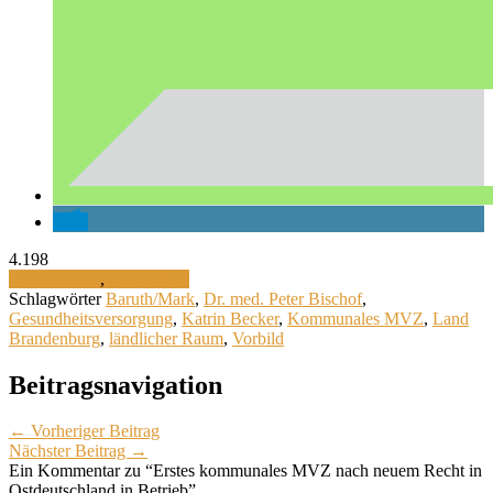
4.198
Ostdeutsches
,
Versorgung
Schlagwörter
Baruth/Mark
,
Dr. med. Peter Bischof
,
Gesundheitsversorgung
,
Katrin Becker
,
Kommunales MVZ
,
Land
Brandenburg
,
ländlicher Raum
,
Vorbild
Beitragsnavigation
← Vorheriger Beitrag
Nächster Beitrag →
Ein Kommentar zu “Erstes kommunales MVZ nach neuem Recht in
Ostdeutschland in Betrieb”