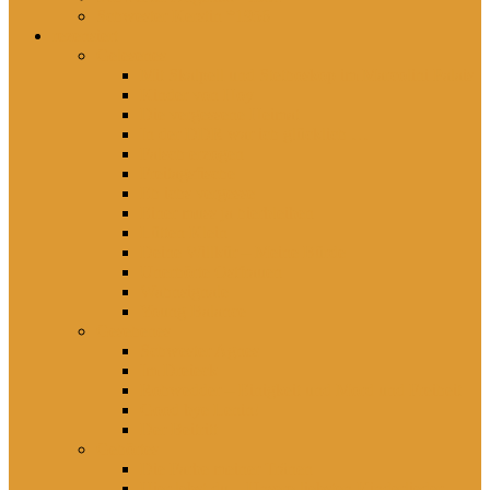
Schwester Kerstin *1956
rezensiert
Gelesenes
Mit Skalpell und Stethoskop im Marcolini Palais
Kinder von Hoy
Die vergessene Heimat
In der DDR war ich glücklich …
Falsch erzogen
Freitagsfische
Eh ichs vergesse
Einer muss ja hierbleiben
Lütten Klein
Deine Willkür – Meine Bürde
Unerhörte Ostfrauen
Wahnsignale
Young Balance
Gesehenes
Schwester Agnes
Im Dreieck
Rohwedder – Einigkeit und Mord und Freiheit
Good bye Lenin!
Der Beitritt
Gehörtes
Die Farbe meiner Tränen
Hier lebst du – Unsere liebsten Kinderlieder