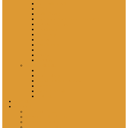
Eisenhüttenstadt
Erfurt
Halle (Saale)
Karl-Marx-Stadt (heute Chemnitz)
Leipzig / Wermsdorf
Magdeburg
Merseburg
Potsdam
Quedlinburg
Suhl
Wismar
Zwickau
Orte – Polikliniken
Berlin
Brandenburg
Mecklenburg-Vorpommern
Sachsen
Sachsen-Anhalt
Thüringen
persönlich
porträtiert
Professorin *1961
Schwester Ellen *1960
Schwester Gabriele *1957
Schwester Angelika *1950