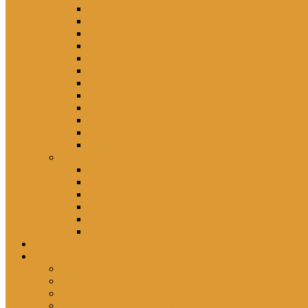
Eisenhüttenstadt
Erfurt
Halle (Saale)
Karl-Marx-Stadt (heute Chemnitz)
Leipzig / Wermsdorf
Magdeburg
Merseburg
Potsdam
Quedlinburg
Suhl
Wismar
Zwickau
Orte – Polikliniken
Berlin
Brandenburg
Mecklenburg-Vorpommern
Sachsen
Sachsen-Anhalt
Thüringen
persönlich
porträtiert
Professorin *1961
Schwester Ellen *1960
Schwester Gabriele *1957
Schwester Angelika *1950