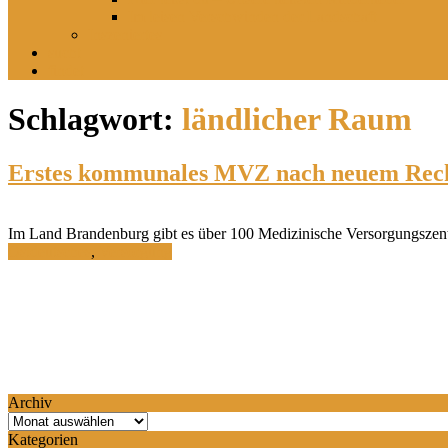
Im leisen Verschwinden der Landschaft
Inszeniertes
sucht
findet
Schlagwort:
ländlicher Raum
Erstes kommunales MVZ nach neuem Recht
Im Land Brandenburg gibt es über 100 Medizinische Versorgungszen
Ostdeutsches
,
Versorgung
Archiv
Archiv
Kategorien