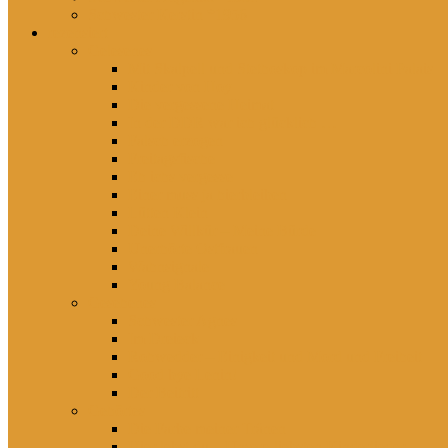
Schwester Kerstin *1956
rezensiert
Gelesenes
Mit Skalpell und Stethoskop im Marcolini Palais
Kinder von Hoy
Die vergessene Heimat
In der DDR war ich glücklich …
Falsch erzogen
Freitagsfische
Eh ichs vergesse
Einer muss ja hierbleiben
Lütten Klein
Deine Willkür – Meine Bürde
Unerhörte Ostfrauen
Wahnsignale
Young Balance
Gesehenes
Schwester Agnes
Im Dreieck
Rohwedder – Einigkeit und Mord und Freiheit
Good bye Lenin!
Der Beitritt
Gehörtes
Die Farbe meiner Tränen
Hier lebst du – Unsere liebsten Kinderlieder