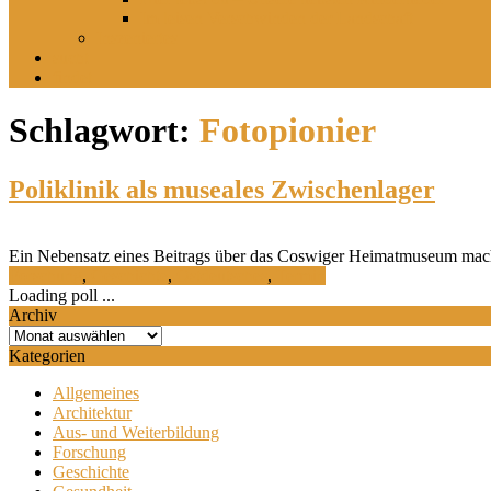
Im leisen Verschwinden der Landschaft
Inszeniertes
sucht
findet
Schlagwort:
Fotopionier
Poliklinik als museales Zwischenlager
Ein Nebensatz eines Beitrags über das Coswiger Heimatmuseum macht
Forschung
,
Geschichte
,
Ostdeutsches
,
Termin
Loading poll ...
Archiv
Archiv
Kategorien
Allgemeines
Architektur
Aus- und Weiterbildung
Forschung
Geschichte