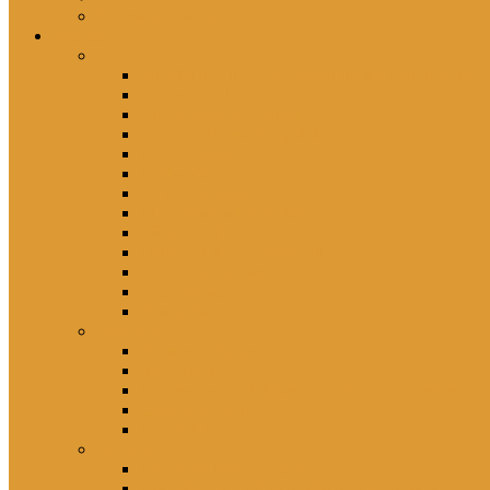
Schwester Kerstin *1956
rezensiert
Gelesenes
Mit Skalpell und Stethoskop im Marcolini Palais
Kinder von Hoy
Die vergessene Heimat
In der DDR war ich glücklich …
Falsch erzogen
Freitagsfische
Eh ichs vergesse
Einer muss ja hierbleiben
Lütten Klein
Deine Willkür – Meine Bürde
Unerhörte Ostfrauen
Wahnsignale
Young Balance
Gesehenes
Schwester Agnes
Im Dreieck
Rohwedder – Einigkeit und Mord und Freiheit
Good bye Lenin!
Der Beitritt
Gehörtes
Die Farbe meiner Tränen
Hier lebst du – Unsere liebsten Kinderlieder