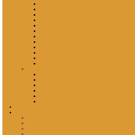
Eisenhüttenstadt
Erfurt
Halle (Saale)
Karl-Marx-Stadt (heute Chemnitz)
Leipzig / Wermsdorf
Magdeburg
Merseburg
Potsdam
Quedlinburg
Suhl
Wismar
Zwickau
Orte – Polikliniken
Berlin
Brandenburg
Mecklenburg-Vorpommern
Sachsen
Sachsen-Anhalt
Thüringen
persönlich
porträtiert
Professorin *1961
Schwester Ellen *1960
Schwester Gabriele *1957
Schwester Angelika *1950