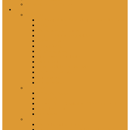
Schwester Kerstin *1956
rezensiert
Gelesenes
Mit Skalpell und Stethoskop im Marcolini Palais
Kinder von Hoy
Die vergessene Heimat
In der DDR war ich glücklich …
Falsch erzogen
Freitagsfische
Eh ichs vergesse
Einer muss ja hierbleiben
Lütten Klein
Deine Willkür – Meine Bürde
Unerhörte Ostfrauen
Wahnsignale
Young Balance
Gesehenes
Schwester Agnes
Im Dreieck
Rohwedder – Einigkeit und Mord und Freiheit
Good bye Lenin!
Der Beitritt
Gehörtes
Die Farbe meiner Tränen
Hier lebst du – Unsere liebsten Kinderlieder