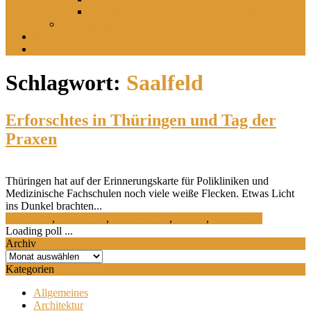
Im leisen Verschwinden der Landschaft
Inszeniertes
sucht
findet
Schlagwort:
Saalfeld
Erforschtes in Thüringen und Tag der
Praxen
Thüringen hat auf der Erinnerungskarte für Polikliniken und
Medizinische Fachschulen noch viele weiße Flecken. Etwas Licht
ins Dunkel brachten...
Forschung
,
Geschichte
,
Ostdeutsches
,
Termin
,
Versorgung
Loading poll ...
Archiv
Archiv
Kategorien
Allgemeines
Architektur