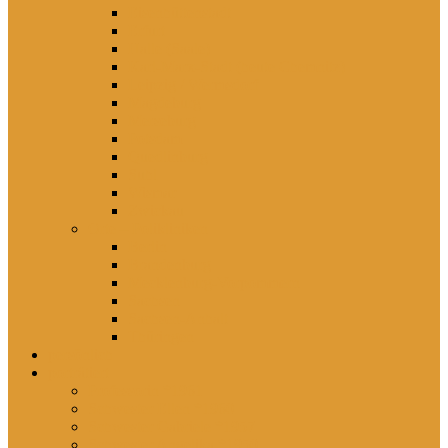
Eisenhüttenstadt
Erfurt
Halle (Saale)
Karl-Marx-Stadt (heute Chemnitz)
Leipzig / Wermsdorf
Magdeburg
Merseburg
Potsdam
Quedlinburg
Suhl
Wismar
Zwickau
Orte – Polikliniken
Berlin
Brandenburg
Mecklenburg-Vorpommern
Sachsen
Sachsen-Anhalt
Thüringen
persönlich
porträtiert
Professorin *1961
Schwester Ellen *1960
Schwester Gabriele *1957
Schwester Angelika *1950