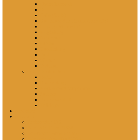
Eisenhüttenstadt
Erfurt
Halle (Saale)
Karl-Marx-Stadt (heute Chemnitz)
Leipzig / Wermsdorf
Magdeburg
Merseburg
Potsdam
Quedlinburg
Suhl
Wismar
Zwickau
Orte – Polikliniken
Berlin
Brandenburg
Mecklenburg-Vorpommern
Sachsen
Sachsen-Anhalt
Thüringen
persönlich
porträtiert
Professorin *1961
Schwester Ellen *1960
Schwester Gabriele *1957
Schwester Angelika *1950