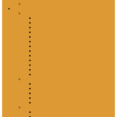
Schwester Kerstin *1956
rezensiert
Gelesenes
Mit Skalpell und Stethoskop im Marcolini Palais
Kinder von Hoy
Die vergessene Heimat
In der DDR war ich glücklich …
Falsch erzogen
Freitagsfische
Eh ichs vergesse
Einer muss ja hierbleiben
Lütten Klein
Deine Willkür – Meine Bürde
Unerhörte Ostfrauen
Wahnsignale
Young Balance
Gesehenes
Schwester Agnes
Im Dreieck
Rohwedder – Einigkeit und Mord und Freiheit
Good bye Lenin!
Der Beitritt
Gehörtes
Die Farbe meiner Tränen
Hier lebst du – Unsere liebsten Kinderlieder