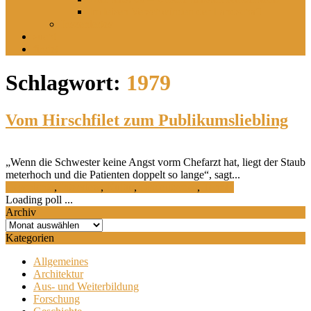
Im leisen Verschwinden der Landschaft
Inszeniertes
sucht
findet
Schlagwort:
1979
Vom Hirschfilet zum Publikumsliebling
„Wenn die Schwester keine Angst vorm Chefarzt hat, liegt der Staub
meterhoch und die Patienten doppelt so lange“, sagt...
Geschichte
,
Interview
,
Kultur
,
Ostdeutsches
,
Termin
Loading poll ...
Archiv
Archiv
Kategorien
Allgemeines
Architektur
Aus- und Weiterbildung
Forschung