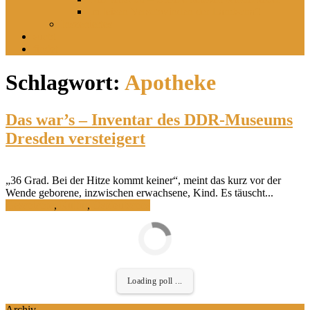
Im leisen Verschwinden der Landschaft
Inszeniertes
sucht
findet
Schlagwort:
Apotheke
Das war’s – Inventar des DDR-Museums
Dresden versteigert
„36 Grad. Bei der Hitze kommt keiner“, meint das kurz vor der
Wende geborene, inzwischen erwachsene, Kind. Es täuscht...
Geschichte
,
Kultur
,
Ostdeutsches
Loading poll ...
Archiv