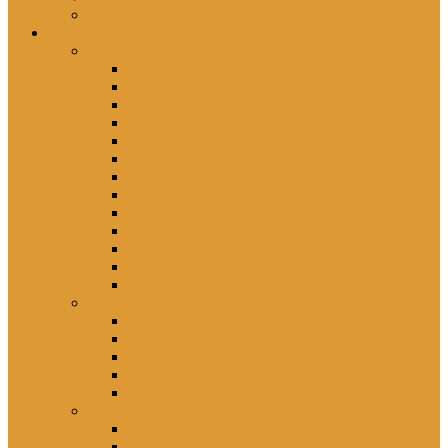
Schwester Kerstin *1956
rezensiert
Gelesenes
Mit Skalpell und Stethoskop im Marcolini Palais
Kinder von Hoy
Die vergessene Heimat
In der DDR war ich glücklich …
Falsch erzogen
Freitagsfische
Eh ichs vergesse
Einer muss ja hierbleiben
Lütten Klein
Deine Willkür – Meine Bürde
Unerhörte Ostfrauen
Wahnsignale
Young Balance
Gesehenes
Schwester Agnes
Im Dreieck
Rohwedder – Einigkeit und Mord und Freiheit
Good bye Lenin!
Der Beitritt
Gehörtes
Die Farbe meiner Tränen
Hier lebst du – Unsere liebsten Kinderlieder