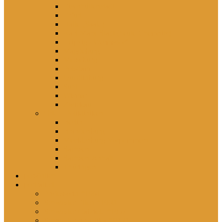
Eisenhüttenstadt
Erfurt
Halle (Saale)
Karl-Marx-Stadt (heute Chemnitz)
Leipzig / Wermsdorf
Magdeburg
Merseburg
Potsdam
Quedlinburg
Suhl
Wismar
Zwickau
Orte – Polikliniken
Berlin
Brandenburg
Mecklenburg-Vorpommern
Sachsen
Sachsen-Anhalt
Thüringen
persönlich
porträtiert
Professorin *1961
Schwester Ellen *1960
Schwester Gabriele *1957
Schwester Angelika *1950