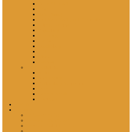
Eisenhüttenstadt
Erfurt
Halle (Saale)
Karl-Marx-Stadt (heute Chemnitz)
Leipzig / Wermsdorf
Magdeburg
Merseburg
Potsdam
Quedlinburg
Suhl
Wismar
Zwickau
Orte – Polikliniken
Berlin
Brandenburg
Mecklenburg-Vorpommern
Sachsen
Sachsen-Anhalt
Thüringen
persönlich
porträtiert
Professorin *1961
Schwester Ellen *1960
Schwester Gabriele *1957
Schwester Angelika *1950