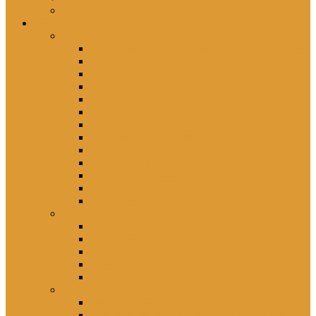
Schwester Kerstin *1956
rezensiert
Gelesenes
Mit Skalpell und Stethoskop im Marcolini Palais
Kinder von Hoy
Die vergessene Heimat
In der DDR war ich glücklich …
Falsch erzogen
Freitagsfische
Eh ichs vergesse
Einer muss ja hierbleiben
Lütten Klein
Deine Willkür – Meine Bürde
Unerhörte Ostfrauen
Wahnsignale
Young Balance
Gesehenes
Schwester Agnes
Im Dreieck
Rohwedder – Einigkeit und Mord und Freiheit
Good bye Lenin!
Der Beitritt
Gehörtes
Die Farbe meiner Tränen
Hier lebst du – Unsere liebsten Kinderlieder