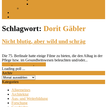
Im leisen Verschwinden der Landschaft
Inszeniertes
sucht
findet
Schlagwort:
Dorit Gäbler
Nicht blutig, aber wild und schräg
Die 75. Berlinale hatte einige Filme zu bieten, die den Alltag in der
Pflege bzw. im Gesundheitswesen beleuchten und/oder...
Kultur
,
Ostdeutsches
,
Termin
Loading poll ...
Archiv
Archiv
Kategorien
Allgemeines
Architektur
Aus- und Weiterbildung
Forschung