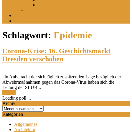
Im leisen Verschwinden der Landschaft
Inszeniertes
sucht
findet
Schlagwort:
Epidemie
Corona-Krise: 16. Geschichtsmarkt
Dresden verschoben
„In Anbetracht der sich täglich zuspitzenden Lage bezüglich der
Abwehrmaßnahmen gegen das Corona-Virus haben sich die
Leitung der SLUB...
Termin
Loading poll ...
Archiv
Archiv
Kategorien
Allgemeines
Architektur