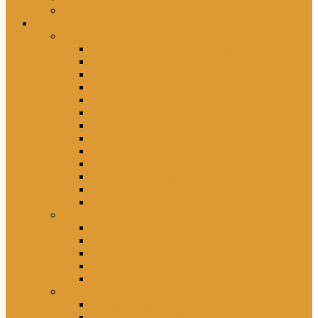
Schwester Kerstin *1956
rezensiert
Gelesenes
Mit Skalpell und Stethoskop im Marcolini Palais
Kinder von Hoy
Die vergessene Heimat
In der DDR war ich glücklich …
Falsch erzogen
Freitagsfische
Eh ichs vergesse
Einer muss ja hierbleiben
Lütten Klein
Deine Willkür – Meine Bürde
Unerhörte Ostfrauen
Wahnsignale
Young Balance
Gesehenes
Schwester Agnes
Im Dreieck
Rohwedder – Einigkeit und Mord und Freiheit
Good bye Lenin!
Der Beitritt
Gehörtes
Die Farbe meiner Tränen
Hier lebst du – Unsere liebsten Kinderlieder