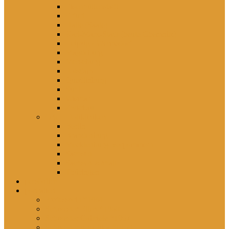
Eisenhüttenstadt
Erfurt
Halle (Saale)
Karl-Marx-Stadt (heute Chemnitz)
Leipzig / Wermsdorf
Magdeburg
Merseburg
Potsdam
Quedlinburg
Suhl
Wismar
Zwickau
Orte – Polikliniken
Berlin
Brandenburg
Mecklenburg-Vorpommern
Sachsen
Sachsen-Anhalt
Thüringen
persönlich
porträtiert
Professorin *1961
Schwester Ellen *1960
Schwester Gabriele *1957
Schwester Angelika *1950