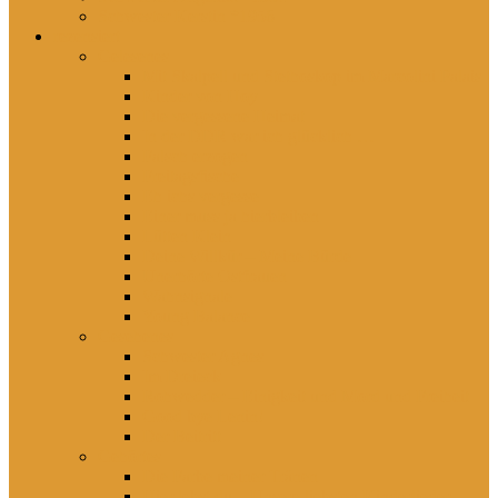
Schwester Kerstin *1956
rezensiert
Gelesenes
Mit Skalpell und Stethoskop im Marcolini Palais
Kinder von Hoy
Die vergessene Heimat
In der DDR war ich glücklich …
Falsch erzogen
Freitagsfische
Eh ichs vergesse
Einer muss ja hierbleiben
Lütten Klein
Deine Willkür – Meine Bürde
Unerhörte Ostfrauen
Wahnsignale
Young Balance
Gesehenes
Schwester Agnes
Im Dreieck
Rohwedder – Einigkeit und Mord und Freiheit
Good bye Lenin!
Der Beitritt
Gehörtes
Die Farbe meiner Tränen
Hier lebst du – Unsere liebsten Kinderlieder