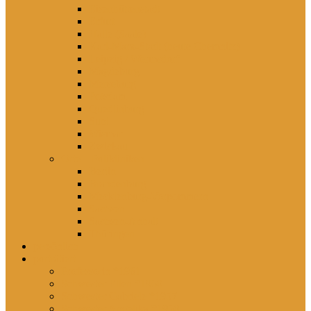
Eisenhüttenstadt
Erfurt
Halle (Saale)
Karl-Marx-Stadt (heute Chemnitz)
Leipzig / Wermsdorf
Magdeburg
Merseburg
Potsdam
Quedlinburg
Suhl
Wismar
Zwickau
Orte – Polikliniken
Berlin
Brandenburg
Mecklenburg-Vorpommern
Sachsen
Sachsen-Anhalt
Thüringen
persönlich
porträtiert
Professorin *1961
Schwester Ellen *1960
Schwester Gabriele *1957
Schwester Angelika *1950