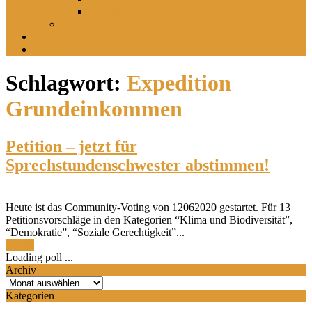
Im leisen Verschwinden der Landschaft
Inszeniertes
sucht
findet
Schlagwort:
Expedition
Grundeinkommen
Petition – jetzt für
Sprechstundenschwester abstimmen!
Heute ist das Community-Voting von 12062020 gestartet. Für 13
Petitionsvorschläge in den Kategorien “Klima und Biodiversität”,
“Demokratie”, “Soziale Gerechtigkeit”...
Politik
Loading poll ...
Archiv
Archiv
Kategorien