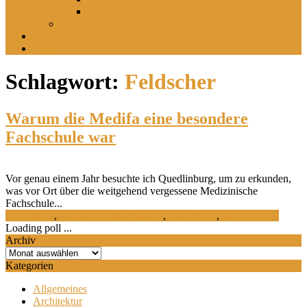
Im leisen Verschwinden der Landschaft
Inszeniertes
sucht
findet
Schlagwort:
Feldscher
Warum die Medifa eine besondere
Fachschule war
Vor genau einem Jahr besuchte ich Quedlinburg, um zu erkunden,
was vor Ort über die weitgehend vergessene Medizinische
Fachschule...
Architektur
,
Aus- und Weiterbildung
,
Geschichte
,
Ostdeutsches
Loading poll ...
Archiv
Archiv
Kategorien
Allgemeines
Architektur