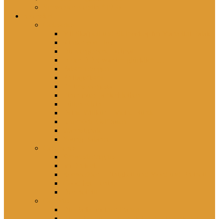
Schwester Kerstin *1956
rezensiert
Gelesenes
Mit Skalpell und Stethoskop im Marcolini Palais
Kinder von Hoy
Die vergessene Heimat
In der DDR war ich glücklich …
Falsch erzogen
Freitagsfische
Eh ichs vergesse
Einer muss ja hierbleiben
Lütten Klein
Deine Willkür – Meine Bürde
Unerhörte Ostfrauen
Wahnsignale
Young Balance
Gesehenes
Schwester Agnes
Im Dreieck
Rohwedder – Einigkeit und Mord und Freiheit
Good bye Lenin!
Der Beitritt
Gehörtes
Die Farbe meiner Tränen
Hier lebst du – Unsere liebsten Kinderlieder