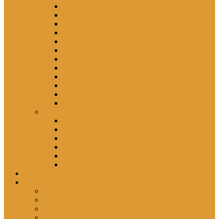
Eisenhüttenstadt
Erfurt
Halle (Saale)
Karl-Marx-Stadt (heute Chemnitz)
Leipzig / Wermsdorf
Magdeburg
Merseburg
Potsdam
Quedlinburg
Suhl
Wismar
Zwickau
Orte – Polikliniken
Berlin
Brandenburg
Mecklenburg-Vorpommern
Sachsen
Sachsen-Anhalt
Thüringen
persönlich
porträtiert
Professorin *1961
Schwester Ellen *1960
Schwester Gabriele *1957
Schwester Angelika *1950