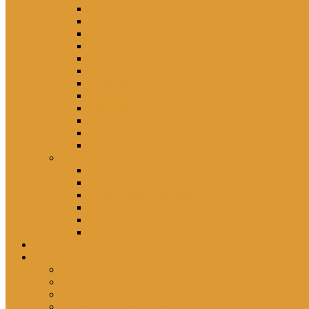
Eisenhüttenstadt
Erfurt
Halle (Saale)
Karl-Marx-Stadt (heute Chemnitz)
Leipzig / Wermsdorf
Magdeburg
Merseburg
Potsdam
Quedlinburg
Suhl
Wismar
Zwickau
Orte – Polikliniken
Berlin
Brandenburg
Mecklenburg-Vorpommern
Sachsen
Sachsen-Anhalt
Thüringen
persönlich
porträtiert
Professorin *1961
Schwester Ellen *1960
Schwester Gabriele *1957
Schwester Angelika *1950