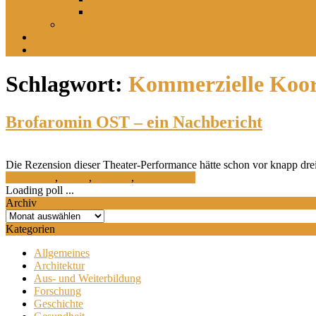
Im leisen Verschwinden der Landschaft
Inszeniertes
sucht
findet
Schlagwort:
Kommerzielle Koor
Brofaromin OST – ein Nachbericht
Die Rezension dieser Theater-Performance hätte schon vor knapp dre
Geschichte
,
Kultur
,
Medizin
,
Ostdeutsches
Loading poll ...
Archiv
Archiv
Kategorien
Allgemeines
Architektur
Aus- und Weiterbildung
Forschung
Geschichte