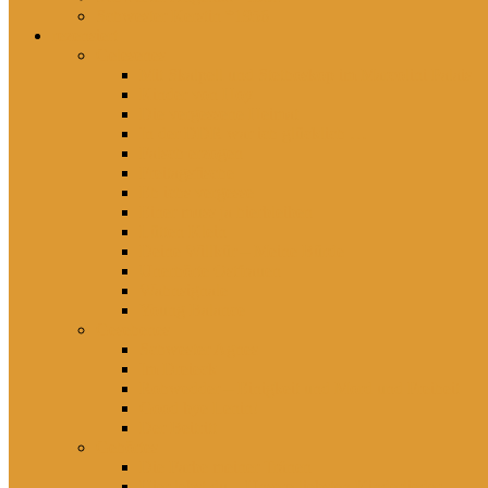
Schwester Kerstin *1956
rezensiert
Gelesenes
Mit Skalpell und Stethoskop im Marcolini Palais
Kinder von Hoy
Die vergessene Heimat
In der DDR war ich glücklich …
Falsch erzogen
Freitagsfische
Eh ichs vergesse
Einer muss ja hierbleiben
Lütten Klein
Deine Willkür – Meine Bürde
Unerhörte Ostfrauen
Wahnsignale
Young Balance
Gesehenes
Schwester Agnes
Im Dreieck
Rohwedder – Einigkeit und Mord und Freiheit
Good bye Lenin!
Der Beitritt
Gehörtes
Die Farbe meiner Tränen
Hier lebst du – Unsere liebsten Kinderlieder