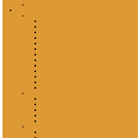
Schwester Kerstin *1956
rezensiert
Gelesenes
Mit Skalpell und Stethoskop im Marcolini Palais
Kinder von Hoy
Die vergessene Heimat
In der DDR war ich glücklich …
Falsch erzogen
Freitagsfische
Eh ichs vergesse
Einer muss ja hierbleiben
Lütten Klein
Deine Willkür – Meine Bürde
Unerhörte Ostfrauen
Wahnsignale
Young Balance
Gesehenes
Schwester Agnes
Im Dreieck
Rohwedder – Einigkeit und Mord und Freiheit
Good bye Lenin!
Der Beitritt
Gehörtes
Die Farbe meiner Tränen
Hier lebst du – Unsere liebsten Kinderlieder