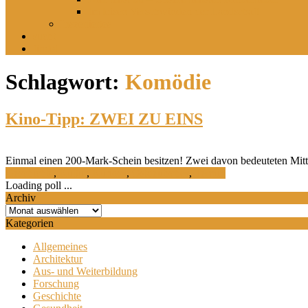
Im leisen Verschwinden der Landschaft
Inszeniertes
sucht
findet
Schlagwort:
Komödie
Kino-Tipp: ZWEI ZU EINS
Einmal einen 200-Mark-Schein besitzen! Zwei davon bedeuteten Mitt
Geschichte
,
Kultur
,
Kuriosa
,
Ostdeutsches
,
Termin
Loading poll ...
Archiv
Archiv
Kategorien
Allgemeines
Architektur
Aus- und Weiterbildung
Forschung
Geschichte