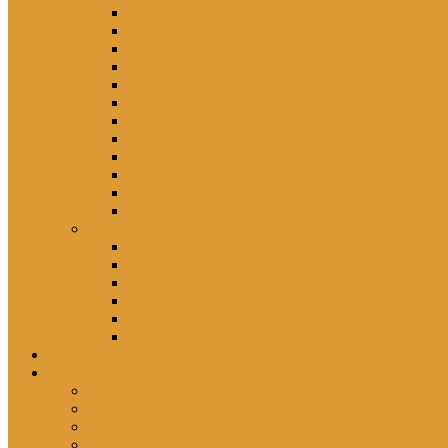
Eisenhüttenstadt
Erfurt
Halle (Saale)
Karl-Marx-Stadt (heute Chemnitz)
Leipzig / Wermsdorf
Magdeburg
Merseburg
Potsdam
Quedlinburg
Suhl
Wismar
Zwickau
Orte – Polikliniken
Berlin
Brandenburg
Mecklenburg-Vorpommern
Sachsen
Sachsen-Anhalt
Thüringen
persönlich
porträtiert
Professorin *1961
Schwester Ellen *1960
Schwester Gabriele *1957
Schwester Angelika *1950