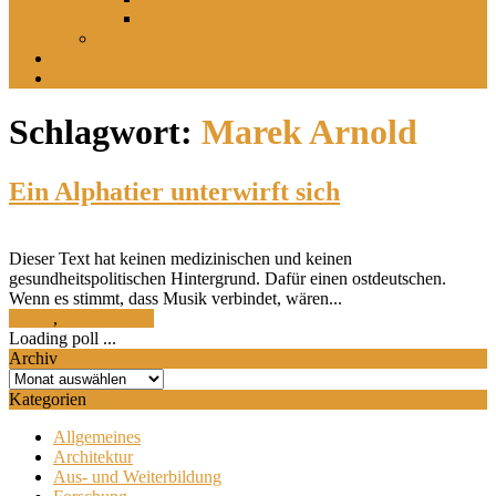
Im leisen Verschwinden der Landschaft
Inszeniertes
sucht
findet
Schlagwort:
Marek Arnold
Ein Alphatier unterwirft sich
Dieser Text hat keinen medizinischen und keinen
gesundheitspolitischen Hintergrund. Dafür einen ostdeutschen.
Wenn es stimmt, dass Musik verbindet, wären...
Kultur
,
Ostdeutsches
Loading poll ...
Archiv
Archiv
Kategorien
Allgemeines
Architektur
Aus- und Weiterbildung