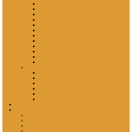
Eisenhüttenstadt
Erfurt
Halle (Saale)
Karl-Marx-Stadt (heute Chemnitz)
Leipzig / Wermsdorf
Magdeburg
Merseburg
Potsdam
Quedlinburg
Suhl
Wismar
Zwickau
Orte – Polikliniken
Berlin
Brandenburg
Mecklenburg-Vorpommern
Sachsen
Sachsen-Anhalt
Thüringen
persönlich
porträtiert
Professorin *1961
Schwester Ellen *1960
Schwester Gabriele *1957
Schwester Angelika *1950