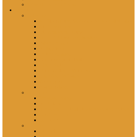
Schwester Kerstin *1956
rezensiert
Gelesenes
Mit Skalpell und Stethoskop im Marcolini Palais
Kinder von Hoy
Die vergessene Heimat
In der DDR war ich glücklich …
Falsch erzogen
Freitagsfische
Eh ichs vergesse
Einer muss ja hierbleiben
Lütten Klein
Deine Willkür – Meine Bürde
Unerhörte Ostfrauen
Wahnsignale
Young Balance
Gesehenes
Schwester Agnes
Im Dreieck
Rohwedder – Einigkeit und Mord und Freiheit
Good bye Lenin!
Der Beitritt
Gehörtes
Die Farbe meiner Tränen
Hier lebst du – Unsere liebsten Kinderlieder