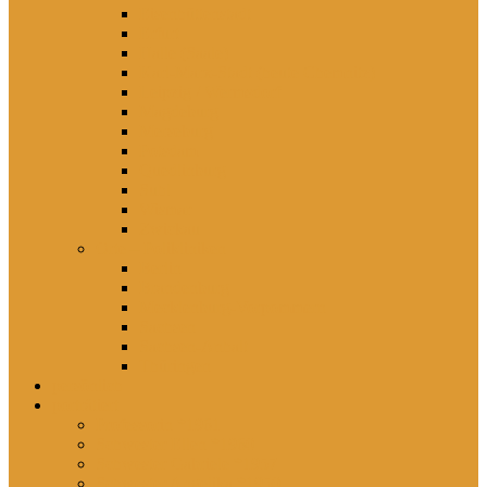
Eisenhüttenstadt
Erfurt
Halle (Saale)
Karl-Marx-Stadt (heute Chemnitz)
Leipzig / Wermsdorf
Magdeburg
Merseburg
Potsdam
Quedlinburg
Suhl
Wismar
Zwickau
Orte – Polikliniken
Berlin
Brandenburg
Mecklenburg-Vorpommern
Sachsen
Sachsen-Anhalt
Thüringen
persönlich
porträtiert
Professorin *1961
Schwester Ellen *1960
Schwester Gabriele *1957
Schwester Angelika *1950