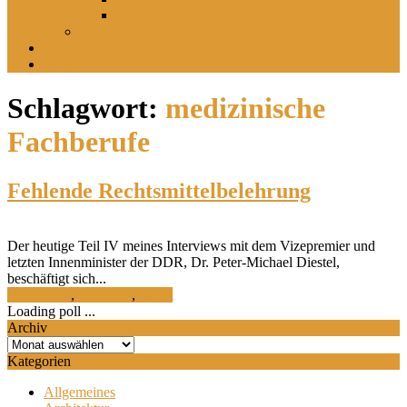
Im leisen Verschwinden der Landschaft
Inszeniertes
sucht
findet
Schlagwort:
medizinische
Fachberufe
Fehlende Rechtsmittelbelehrung
Der heutige Teil IV meines Interviews mit dem Vizepremier und
letzten Innenminister der DDR, Dr. Peter-Michael Diestel,
beschäftigt sich...
Geschichte
,
Interview
,
Recht
Loading poll ...
Archiv
Archiv
Kategorien
Allgemeines