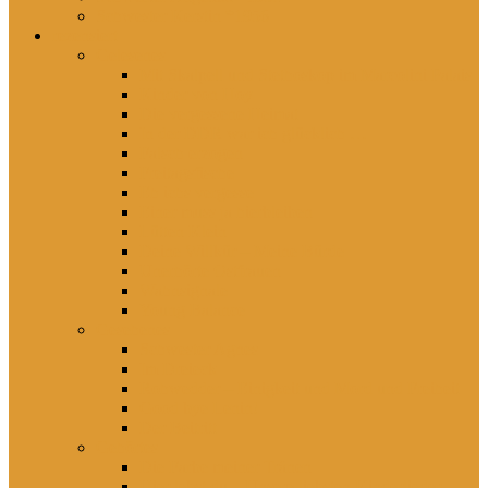
Schwester Kerstin *1956
rezensiert
Gelesenes
Mit Skalpell und Stethoskop im Marcolini Palais
Kinder von Hoy
Die vergessene Heimat
In der DDR war ich glücklich …
Falsch erzogen
Freitagsfische
Eh ichs vergesse
Einer muss ja hierbleiben
Lütten Klein
Deine Willkür – Meine Bürde
Unerhörte Ostfrauen
Wahnsignale
Young Balance
Gesehenes
Schwester Agnes
Im Dreieck
Rohwedder – Einigkeit und Mord und Freiheit
Good bye Lenin!
Der Beitritt
Gehörtes
Die Farbe meiner Tränen
Hier lebst du – Unsere liebsten Kinderlieder