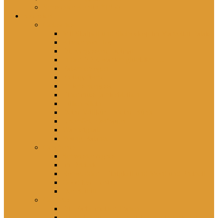
Schwester Kerstin *1956
rezensiert
Gelesenes
Mit Skalpell und Stethoskop im Marcolini Palais
Kinder von Hoy
Die vergessene Heimat
In der DDR war ich glücklich …
Falsch erzogen
Freitagsfische
Eh ichs vergesse
Einer muss ja hierbleiben
Lütten Klein
Deine Willkür – Meine Bürde
Unerhörte Ostfrauen
Wahnsignale
Young Balance
Gesehenes
Schwester Agnes
Im Dreieck
Rohwedder – Einigkeit und Mord und Freiheit
Good bye Lenin!
Der Beitritt
Gehörtes
Die Farbe meiner Tränen
Hier lebst du – Unsere liebsten Kinderlieder