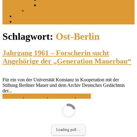
Im leisen Verschwinden der Landschaft
Inszeniertes
sucht
findet
Schlagwort:
Ost-Berlin
Jahrgang 1961 – Forscherin sucht
Angehörige der „Generation Mauerbau“
Für ein von der Universität Konstanz in Kooperation mit der
Stiftung Berliner Mauer und dem Archiv Deutsches Gedächtnis
der...
Forschung
,
Geschichte
,
Ostdeutsches
,
Termin
Loading poll ...