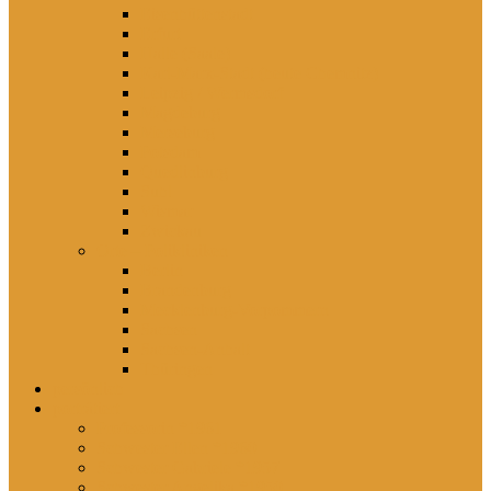
Eisenhüttenstadt
Erfurt
Halle (Saale)
Karl-Marx-Stadt (heute Chemnitz)
Leipzig / Wermsdorf
Magdeburg
Merseburg
Potsdam
Quedlinburg
Suhl
Wismar
Zwickau
Orte – Polikliniken
Berlin
Brandenburg
Mecklenburg-Vorpommern
Sachsen
Sachsen-Anhalt
Thüringen
persönlich
porträtiert
Professorin *1961
Schwester Ellen *1960
Schwester Gabriele *1957
Schwester Angelika *1950