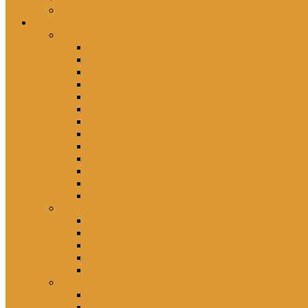
Schwester Kerstin *1956
rezensiert
Gelesenes
Mit Skalpell und Stethoskop im Marcolini Palais
Kinder von Hoy
Die vergessene Heimat
In der DDR war ich glücklich …
Falsch erzogen
Freitagsfische
Eh ichs vergesse
Einer muss ja hierbleiben
Lütten Klein
Deine Willkür – Meine Bürde
Unerhörte Ostfrauen
Wahnsignale
Young Balance
Gesehenes
Schwester Agnes
Im Dreieck
Rohwedder – Einigkeit und Mord und Freiheit
Good bye Lenin!
Der Beitritt
Gehörtes
Die Farbe meiner Tränen
Hier lebst du – Unsere liebsten Kinderlieder