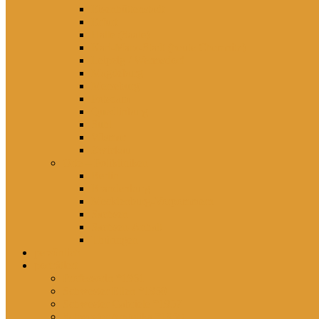
Eisenhüttenstadt
Erfurt
Halle (Saale)
Karl-Marx-Stadt (heute Chemnitz)
Leipzig / Wermsdorf
Magdeburg
Merseburg
Potsdam
Quedlinburg
Suhl
Wismar
Zwickau
Orte – Polikliniken
Berlin
Brandenburg
Mecklenburg-Vorpommern
Sachsen
Sachsen-Anhalt
Thüringen
persönlich
porträtiert
Professorin *1961
Schwester Ellen *1960
Schwester Gabriele *1957
Schwester Angelika *1950