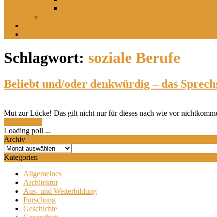
Im leisen Verschwinden der Landschaft
Inszeniertes
sucht
findet
Schlagwort:
soziale Berufe
Beliebt und/oder denkwürdig – das Sprec
Mut zur Lücke! Das gilt nicht nur für dieses nach wie vor nichtkommer
Allgemeines
Loading poll ...
Archiv
Archiv
Kategorien
Allgemeines
Architektur
Aus- und Weiterbildung
Forschung
Geschichte