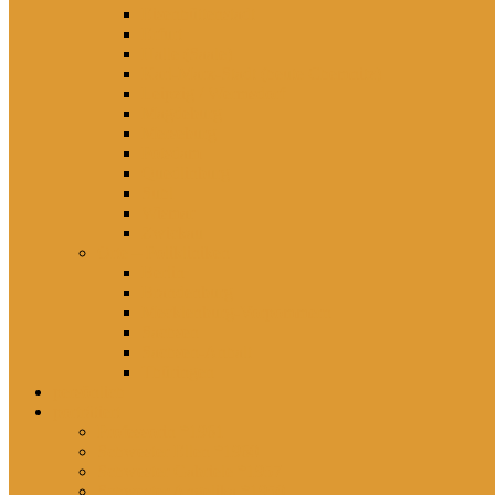
Eisenhüttenstadt
Erfurt
Halle (Saale)
Karl-Marx-Stadt (heute Chemnitz)
Leipzig / Wermsdorf
Magdeburg
Merseburg
Potsdam
Quedlinburg
Suhl
Wismar
Zwickau
Orte – Polikliniken
Berlin
Brandenburg
Mecklenburg-Vorpommern
Sachsen
Sachsen-Anhalt
Thüringen
persönlich
porträtiert
Professorin *1961
Schwester Ellen *1960
Schwester Gabriele *1957
Schwester Angelika *1950