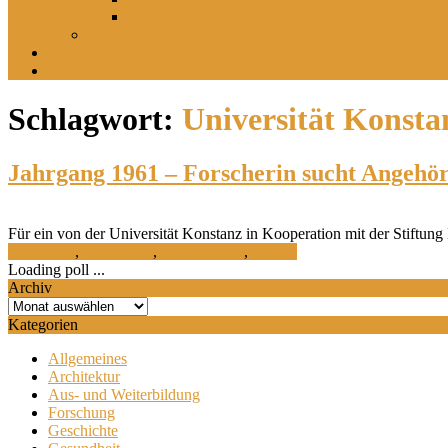
Im leisen Verschwinden der Landschaft
Inszeniertes
sucht
findet
Schlagwort:
Universität Konsta
Jahrgang 1961 – Forscherin sucht Angehö
Für ein von der Universität Konstanz in Kooperation mit der Stiftun
Forschung
,
Geschichte
,
Ostdeutsches
,
Termin
Loading poll ...
Archiv
Archiv
Kategorien
Allgemeines
Architektur
Aus- und Weiterbildung
Forschung
Geschichte