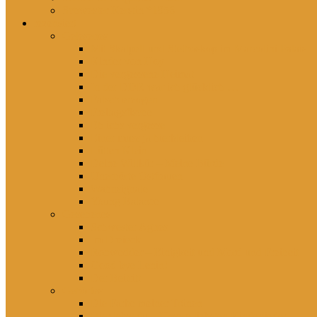
Schwester Kerstin *1956
rezensiert
Gelesenes
Mit Skalpell und Stethoskop im Marcolini Palais
Kinder von Hoy
Die vergessene Heimat
In der DDR war ich glücklich …
Falsch erzogen
Freitagsfische
Eh ichs vergesse
Einer muss ja hierbleiben
Lütten Klein
Deine Willkür – Meine Bürde
Unerhörte Ostfrauen
Wahnsignale
Young Balance
Gesehenes
Schwester Agnes
Im Dreieck
Rohwedder – Einigkeit und Mord und Freiheit
Good bye Lenin!
Der Beitritt
Gehörtes
Die Farbe meiner Tränen
Hier lebst du – Unsere liebsten Kinderlieder