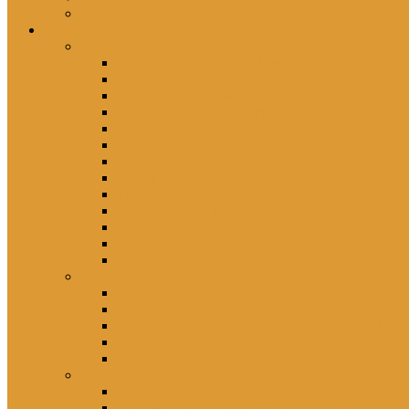
Schwester Kerstin *1956
rezensiert
Gelesenes
Mit Skalpell und Stethoskop im Marcolini Palais
Kinder von Hoy
Die vergessene Heimat
In der DDR war ich glücklich …
Falsch erzogen
Freitagsfische
Eh ichs vergesse
Einer muss ja hierbleiben
Lütten Klein
Deine Willkür – Meine Bürde
Unerhörte Ostfrauen
Wahnsignale
Young Balance
Gesehenes
Schwester Agnes
Im Dreieck
Rohwedder – Einigkeit und Mord und Freiheit
Good bye Lenin!
Der Beitritt
Gehörtes
Die Farbe meiner Tränen
Hier lebst du – Unsere liebsten Kinderlieder