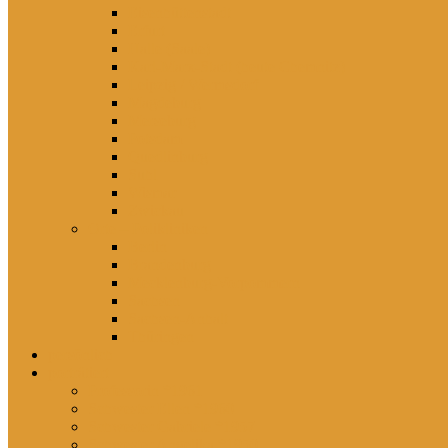
Eisenhüttenstadt
Erfurt
Halle (Saale)
Karl-Marx-Stadt (heute Chemnitz)
Leipzig / Wermsdorf
Magdeburg
Merseburg
Potsdam
Quedlinburg
Suhl
Wismar
Zwickau
Orte – Polikliniken
Berlin
Brandenburg
Mecklenburg-Vorpommern
Sachsen
Sachsen-Anhalt
Thüringen
persönlich
porträtiert
Professorin *1961
Schwester Ellen *1960
Schwester Gabriele *1957
Schwester Angelika *1950