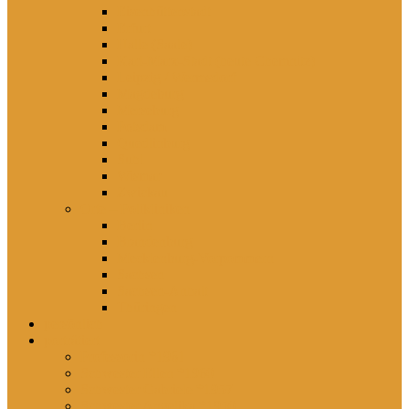
Eisenhüttenstadt
Erfurt
Halle (Saale)
Karl-Marx-Stadt (heute Chemnitz)
Leipzig / Wermsdorf
Magdeburg
Merseburg
Potsdam
Quedlinburg
Suhl
Wismar
Zwickau
Orte – Polikliniken
Berlin
Brandenburg
Mecklenburg-Vorpommern
Sachsen
Sachsen-Anhalt
Thüringen
persönlich
porträtiert
Professorin *1961
Schwester Ellen *1960
Schwester Gabriele *1957
Schwester Angelika *1950