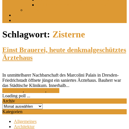
Im leisen Verschwinden der Landschaft
Inszeniertes
sucht
findet
Schlagwort:
Zisterne
Einst Brauerei, heute denkmalgeschütztes
Ärztehaus
In unmittelbarer Nachbarschaft des Marcolini Palais in Dresden-
Friedrichstadt öffnete jüngst ein saniertes Ärztehaus. Bauherr war
das Städtische Klinikum. Innerhalb...
Architektur
,
Geschichte
,
Kultur
Loading poll ...
Archiv
Archiv
Kategorien
Allgemeines
Architektur