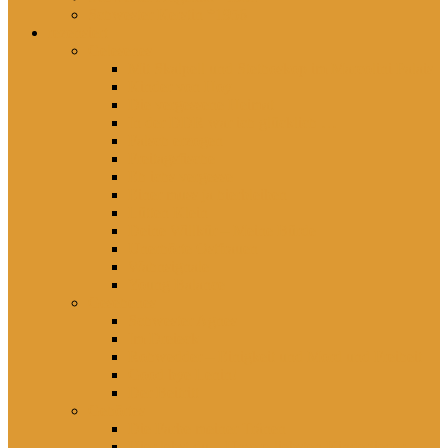
Schwester Kerstin *1956
rezensiert
Gelesenes
Mit Skalpell und Stethoskop im Marcolini Palais
Kinder von Hoy
Die vergessene Heimat
In der DDR war ich glücklich …
Falsch erzogen
Freitagsfische
Eh ichs vergesse
Einer muss ja hierbleiben
Lütten Klein
Deine Willkür – Meine Bürde
Unerhörte Ostfrauen
Wahnsignale
Young Balance
Gesehenes
Schwester Agnes
Im Dreieck
Rohwedder – Einigkeit und Mord und Freiheit
Good bye Lenin!
Der Beitritt
Gehörtes
Die Farbe meiner Tränen
Hier lebst du – Unsere liebsten Kinderlieder