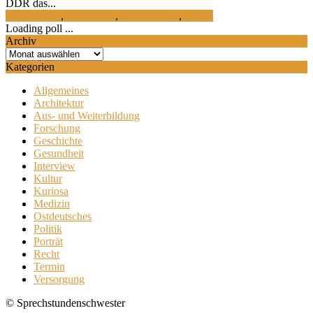
DDR das...
Allgemeines
,
Geschichte
,
Ostdeutsches
,
Politik
Loading poll ...
Archiv
Archiv
Kategorien
Allgemeines
Architektur
Aus- und Weiterbildung
Forschung
Geschichte
Gesundheit
Interview
Kultur
Kuriosa
Medizin
Ostdeutsches
Politik
Porträt
Recht
Termin
Versorgung
© Sprechstundenschwester