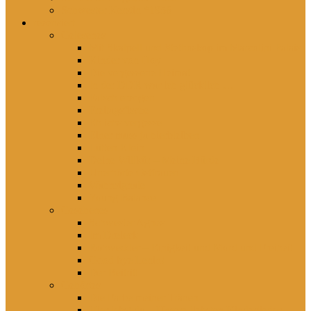
Schwester Kerstin *1956
rezensiert
Gelesenes
Mit Skalpell und Stethoskop im Marcolini Palais
Kinder von Hoy
Die vergessene Heimat
In der DDR war ich glücklich …
Falsch erzogen
Freitagsfische
Eh ichs vergesse
Einer muss ja hierbleiben
Lütten Klein
Deine Willkür – Meine Bürde
Unerhörte Ostfrauen
Wahnsignale
Young Balance
Gesehenes
Schwester Agnes
Im Dreieck
Rohwedder – Einigkeit und Mord und Freiheit
Good bye Lenin!
Der Beitritt
Gehörtes
Die Farbe meiner Tränen
Hier lebst du – Unsere liebsten Kinderlieder