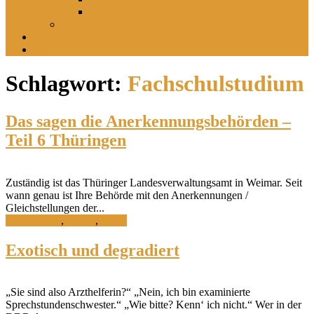
Im leisen Verschwinden der Landschaft
Inszeniertes
sucht
findet
Schlagwort:
Fachschulstudium
Das sagen die Anerkennungsbehörden –
Teil 6 Thüringen
Zuständig ist das Thüringer Landesverwaltungsamt in Weimar. Seit
wann genau ist Ihre Behörde mit den Anerkennungen /
Gleichstellungen der...
Allgemeines
,
Politik
,
Recht
Exotisch und degradiert
„Sie sind also Arzthelferin?“ „Nein, ich bin examinierte
Sprechstundenschwester.“ „Wie bitte? Kenn‘ ich nicht.“ Wer in der