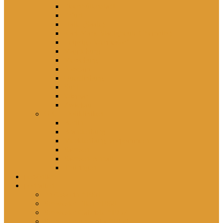
Eisenhüttenstadt
Erfurt
Halle (Saale)
Karl-Marx-Stadt (heute Chemnitz)
Leipzig / Wermsdorf
Magdeburg
Merseburg
Potsdam
Quedlinburg
Suhl
Wismar
Zwickau
Orte – Polikliniken
Berlin
Brandenburg
Mecklenburg-Vorpommern
Sachsen
Sachsen-Anhalt
Thüringen
persönlich
porträtiert
Professorin *1961
Schwester Ellen *1960
Schwester Gabriele *1957
Schwester Angelika *1950